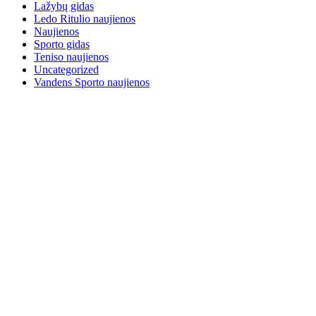
Lažybų gidas
Ledo Ritulio naujienos
Naujienos
Sporto gidas
Teniso naujienos
Uncategorized
Vandens Sporto naujienos