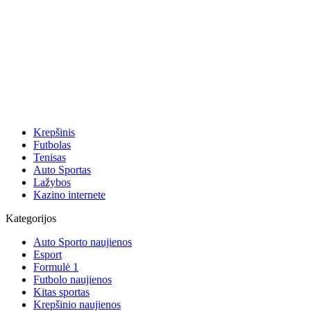
Krepšinis
Futbolas
Tenisas
Auto Sportas
Lažybos
Kazino internete
Kategorijos
Auto Sporto naujienos
Esport
Formulė 1
Futbolo naujienos
Kitas sportas
Krepšinio naujienos