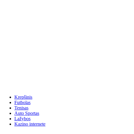
Krepšinis
Futbolas
Tenisas
Auto Sportas
Lažybos
Kazino internete