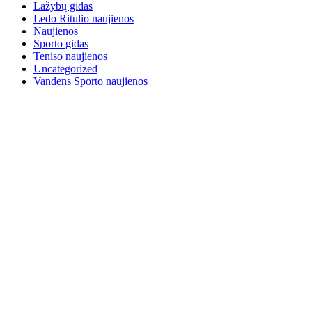
Lažybų gidas
Ledo Ritulio naujienos
Naujienos
Sporto gidas
Teniso naujienos
Uncategorized
Vandens Sporto naujienos