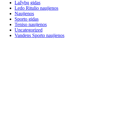
Lažybų gidas
Ledo Ritulio naujienos
Naujienos
Sporto gidas
Teniso naujienos
Uncategorized
Vandens Sporto naujienos