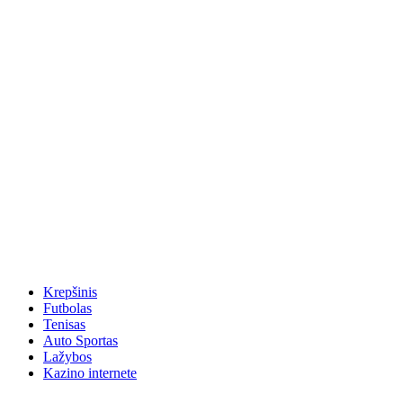
Krepšinis
Futbolas
Tenisas
Auto Sportas
Lažybos
Kazino internete