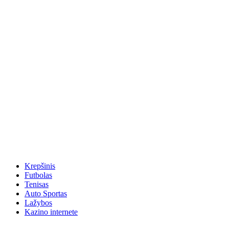
Krepšinis
Futbolas
Tenisas
Auto Sportas
Lažybos
Kazino internete