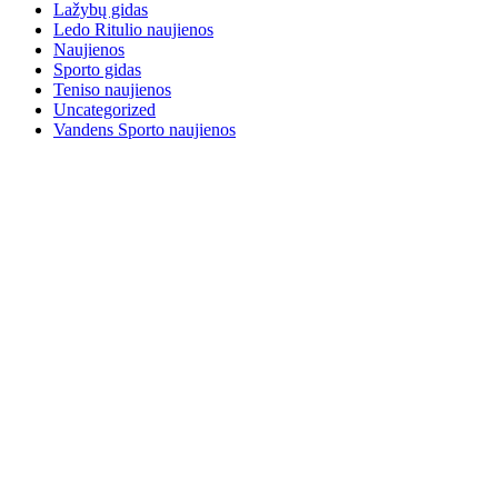
Lažybų gidas
Ledo Ritulio naujienos
Naujienos
Sporto gidas
Teniso naujienos
Uncategorized
Vandens Sporto naujienos