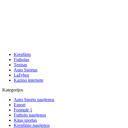
Krepšinis
Futbolas
Tenisas
Auto Sportas
Lažybos
Kazino internete
Kategorijos
Auto Sporto naujienos
Esport
Formulė 1
Futbolo naujienos
Kitas sportas
Krepšinio naujienos