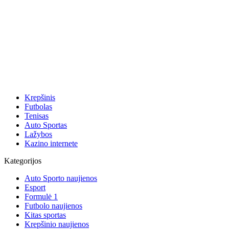
Krepšinis
Futbolas
Tenisas
Auto Sportas
Lažybos
Kazino internete
Kategorijos
Auto Sporto naujienos
Esport
Formulė 1
Futbolo naujienos
Kitas sportas
Krepšinio naujienos