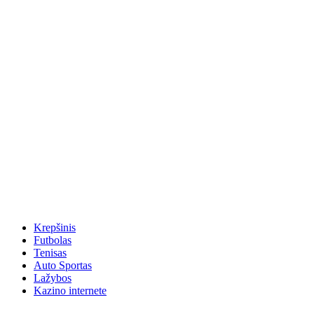
Krepšinis
Futbolas
Tenisas
Auto Sportas
Lažybos
Kazino internete