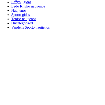
Lažybų gidas
Ledo Ritulio naujienos
Naujienos
Sporto gidas
Teniso naujienos
Uncategorized
Vandens Sporto naujienos