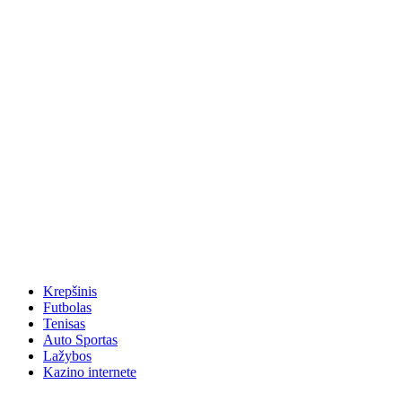
Krepšinis
Futbolas
Tenisas
Auto Sportas
Lažybos
Kazino internete