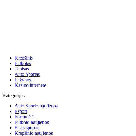
Krepšinis
Futbolas
Tenisas
Auto Sportas
Lažybos
Kazino internete
Kategorijos
Auto Sporto naujienos
Esport
Formulė 1
Futbolo naujienos
Kitas sportas
Krepšinio naujienos