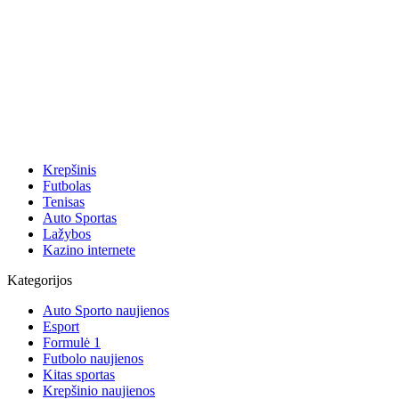
Krepšinis
Futbolas
Tenisas
Auto Sportas
Lažybos
Kazino internete
Kategorijos
Auto Sporto naujienos
Esport
Formulė 1
Futbolo naujienos
Kitas sportas
Krepšinio naujienos