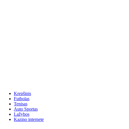
Krepšinis
Futbolas
Tenisas
Auto Sportas
Lažybos
Kazino internete