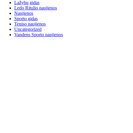
Lažybų gidas
Ledo Ritulio naujienos
Naujienos
Sporto gidas
Teniso naujienos
Uncategorized
Vandens Sporto naujienos