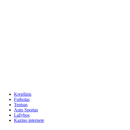
Krepšinis
Futbolas
Tenisas
Auto Sportas
Lažybos
Kazino internete