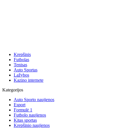
Krepšinis
Futbolas
Tenisas
Auto Sportas
Lažybos
Kazino internete
Kategorijos
Auto Sporto naujienos
Esport
Formulė 1
Futbolo naujienos
Kitas sportas
Krepšinio naujienos