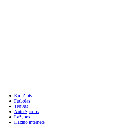
Krepšinis
Futbolas
Tenisas
Auto Sportas
Lažybos
Kazino internete