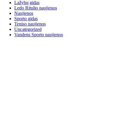
Lažybų gidas
Ledo Ritulio naujienos
Naujienos
Sporto gidas
Teniso naujienos
Uncategorized
Vandens Sporto naujienos