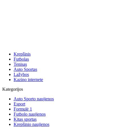
Krepšinis
Futbolas
Tenisas
Auto Sportas
Lažybos
Kazino internete
Kategorijos
Auto Sporto naujienos
Esport
Formulė 1
Futbolo naujienos
Kitas sportas
Krepšinio naujienos