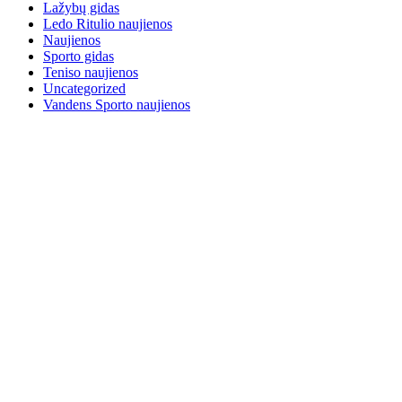
Lažybų gidas
Ledo Ritulio naujienos
Naujienos
Sporto gidas
Teniso naujienos
Uncategorized
Vandens Sporto naujienos