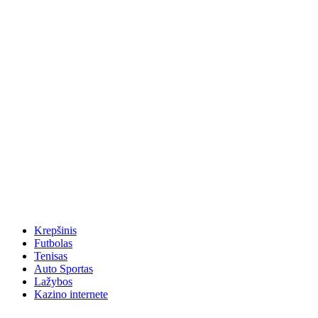
Krepšinis
Futbolas
Tenisas
Auto Sportas
Lažybos
Kazino internete