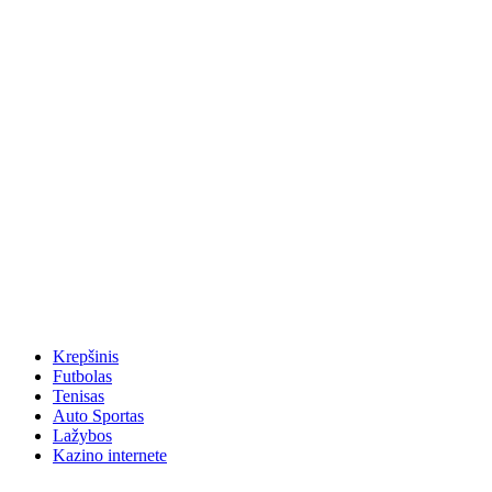
Krepšinis
Futbolas
Tenisas
Auto Sportas
Lažybos
Kazino internete