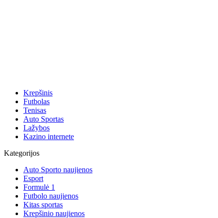
Krepšinis
Futbolas
Tenisas
Auto Sportas
Lažybos
Kazino internete
Kategorijos
Auto Sporto naujienos
Esport
Formulė 1
Futbolo naujienos
Kitas sportas
Krepšinio naujienos