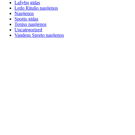
Lažybų gidas
Ledo Ritulio naujienos
Naujienos
Sporto gidas
Teniso naujienos
Uncategorized
Vandens Sporto naujienos