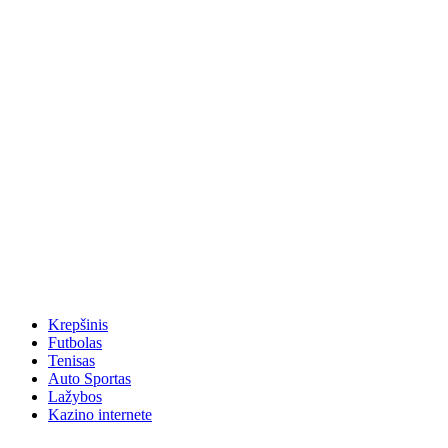
Krepšinis
Futbolas
Tenisas
Auto Sportas
Lažybos
Kazino internete