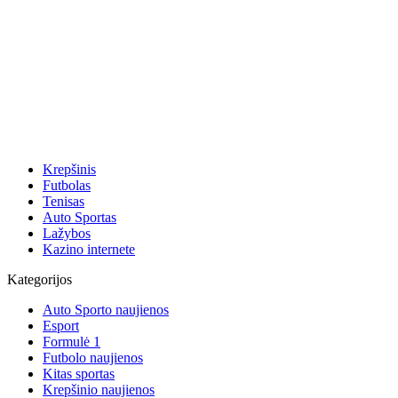
Krepšinis
Futbolas
Tenisas
Auto Sportas
Lažybos
Kazino internete
Kategorijos
Auto Sporto naujienos
Esport
Formulė 1
Futbolo naujienos
Kitas sportas
Krepšinio naujienos