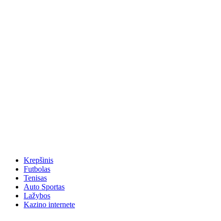
Krepšinis
Futbolas
Tenisas
Auto Sportas
Lažybos
Kazino internete