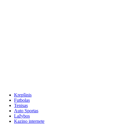
Krepšinis
Futbolas
Tenisas
Auto Sportas
Lažybos
Kazino internete