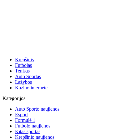
Krepšinis
Futbolas
Tenisas
Auto Sportas
Lažybos
Kazino internete
Kategorijos
Auto Sporto naujienos
Esport
Formulė 1
Futbolo naujienos
Kitas sportas
Krepšinio naujienos