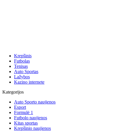
Krepšinis
Futbolas
Tenisas
Auto Sportas
Lažybos
Kazino internete
Kategorijos
Auto Sporto naujienos
Esport
Formulė 1
Futbolo naujienos
Kitas sportas
Krepšinio naujienos