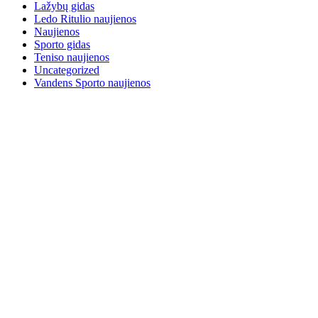
Lažybų gidas
Ledo Ritulio naujienos
Naujienos
Sporto gidas
Teniso naujienos
Uncategorized
Vandens Sporto naujienos