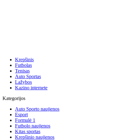
Krepšinis
Futbolas
Tenisas
Auto Sportas
Lažybos
Kazino internete
Kategorijos
Auto Sporto naujienos
Esport
Formulė 1
Futbolo naujienos
Kitas sportas
Krepšinio naujienos