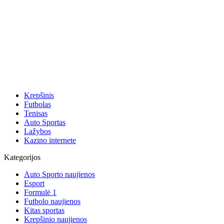
Krepšinis
Futbolas
Tenisas
Auto Sportas
Lažybos
Kazino internete
Kategorijos
Auto Sporto naujienos
Esport
Formulė 1
Futbolo naujienos
Kitas sportas
Krepšinio naujienos