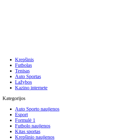
Krepšinis
Futbolas
Tenisas
Auto Sportas
Lažybos
Kazino internete
Kategorijos
Auto Sporto naujienos
Esport
Formulė 1
Futbolo naujienos
Kitas sportas
Krepšinio naujienos