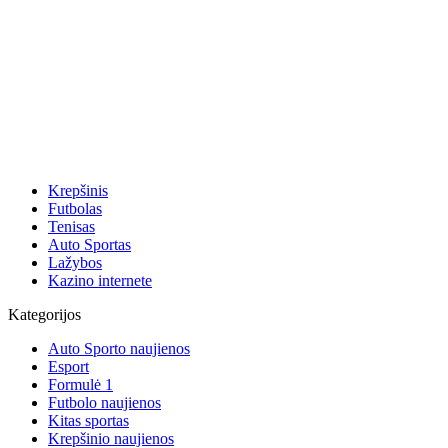
Krepšinis
Futbolas
Tenisas
Auto Sportas
Lažybos
Kazino internete
Kategorijos
Auto Sporto naujienos
Esport
Formulė 1
Futbolo naujienos
Kitas sportas
Krepšinio naujienos