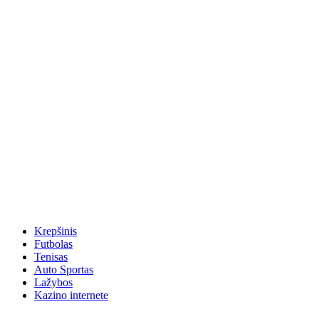
Krepšinis
Futbolas
Tenisas
Auto Sportas
Lažybos
Kazino internete