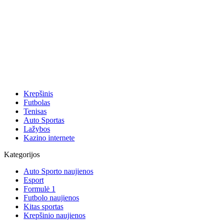
Krepšinis
Futbolas
Tenisas
Auto Sportas
Lažybos
Kazino internete
Kategorijos
Auto Sporto naujienos
Esport
Formulė 1
Futbolo naujienos
Kitas sportas
Krepšinio naujienos