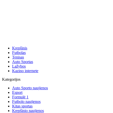
Krepšinis
Futbolas
Tenisas
Auto Sportas
Lažybos
Kazino internete
Kategorijos
Auto Sporto naujienos
Esport
Formulė 1
Futbolo naujienos
Kitas sportas
Krepšinio naujienos