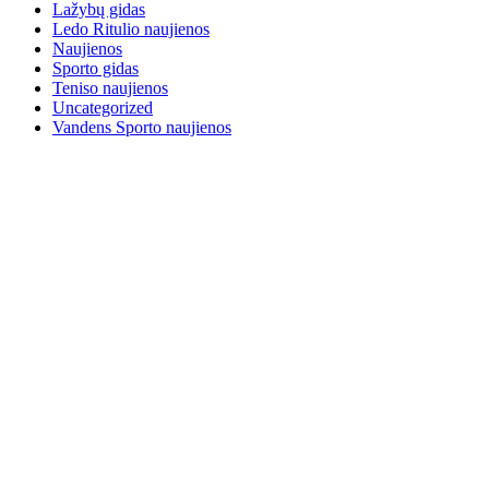
Lažybų gidas
Ledo Ritulio naujienos
Naujienos
Sporto gidas
Teniso naujienos
Uncategorized
Vandens Sporto naujienos