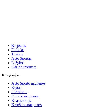
Krepšinis
Futbolas
Tenisas
Auto Sportas
Lažybos
Kazino internete
Kategorijos
Auto Sporto naujienos
Esport
Formulė 1
Futbolo naujienos
Kitas sportas
Krepšinio naujienos