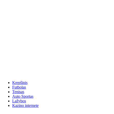
Krepšinis
Futbolas
Tenisas
Auto Sportas
Lažybos
Kazino internete