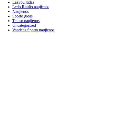
Lažybų gidas
Ledo Ritulio naujienos
Naujienos
Sporto gidas
Teniso naujienos
Uncategorized
Vandens Sporto naujienos