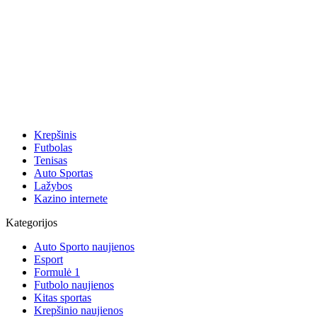
Krepšinis
Futbolas
Tenisas
Auto Sportas
Lažybos
Kazino internete
Kategorijos
Auto Sporto naujienos
Esport
Formulė 1
Futbolo naujienos
Kitas sportas
Krepšinio naujienos