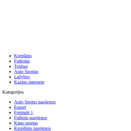
Krepšinis
Futbolas
Tenisas
Auto Sportas
Lažybos
Kazino internete
Kategorijos
Auto Sporto naujienos
Esport
Formulė 1
Futbolo naujienos
Kitas sportas
Krepšinio naujienos