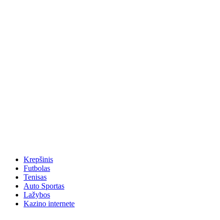
Krepšinis
Futbolas
Tenisas
Auto Sportas
Lažybos
Kazino internete