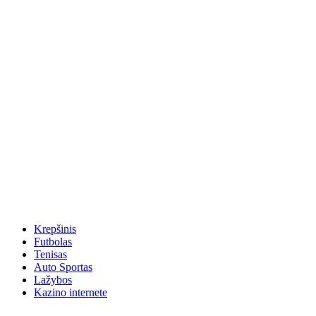
Krepšinis
Futbolas
Tenisas
Auto Sportas
Lažybos
Kazino internete