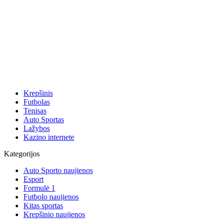
Krepšinis
Futbolas
Tenisas
Auto Sportas
Lažybos
Kazino internete
Kategorijos
Auto Sporto naujienos
Esport
Formulė 1
Futbolo naujienos
Kitas sportas
Krepšinio naujienos