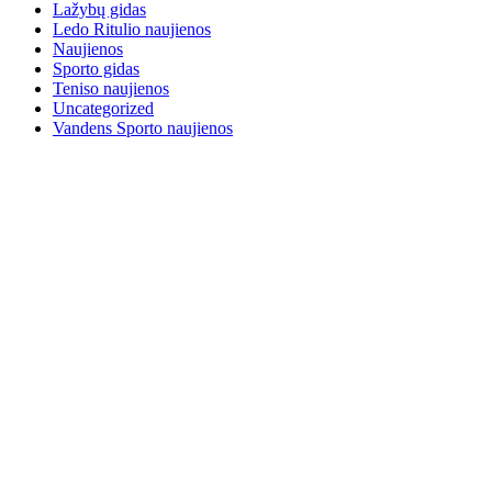
Lažybų gidas
Ledo Ritulio naujienos
Naujienos
Sporto gidas
Teniso naujienos
Uncategorized
Vandens Sporto naujienos