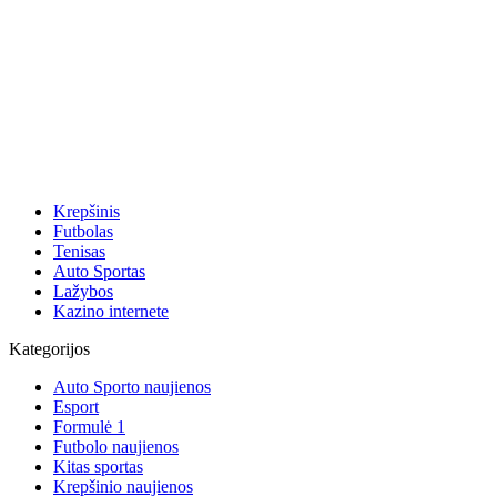
Krepšinis
Futbolas
Tenisas
Auto Sportas
Lažybos
Kazino internete
Kategorijos
Auto Sporto naujienos
Esport
Formulė 1
Futbolo naujienos
Kitas sportas
Krepšinio naujienos