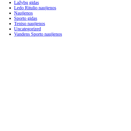
Lažybų gidas
Ledo Ritulio naujienos
Naujienos
Sporto gidas
Teniso naujienos
Uncategorized
Vandens Sporto naujienos