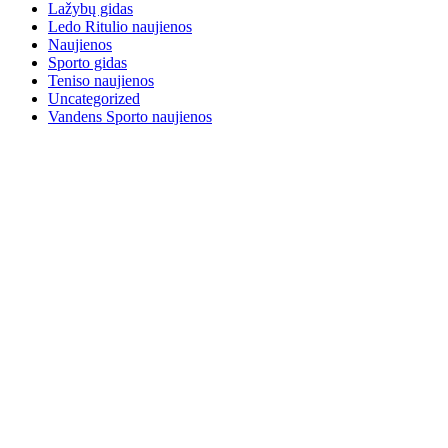
Lažybų gidas
Ledo Ritulio naujienos
Naujienos
Sporto gidas
Teniso naujienos
Uncategorized
Vandens Sporto naujienos