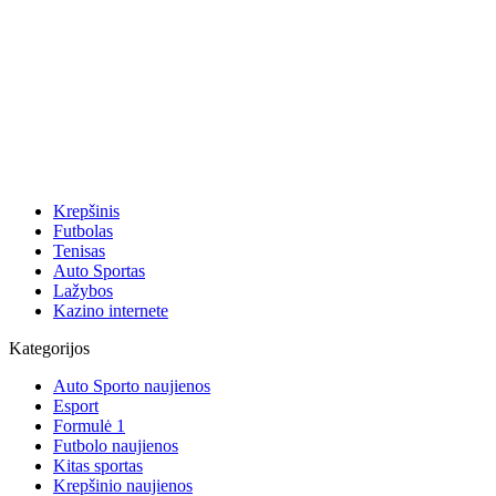
Krepšinis
Futbolas
Tenisas
Auto Sportas
Lažybos
Kazino internete
Kategorijos
Auto Sporto naujienos
Esport
Formulė 1
Futbolo naujienos
Kitas sportas
Krepšinio naujienos