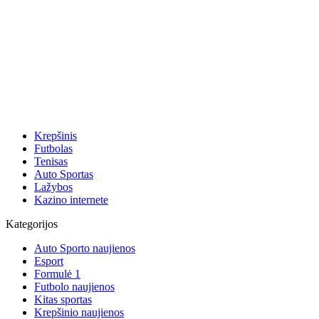
Krepšinis
Futbolas
Tenisas
Auto Sportas
Lažybos
Kazino internete
Kategorijos
Auto Sporto naujienos
Esport
Formulė 1
Futbolo naujienos
Kitas sportas
Krepšinio naujienos