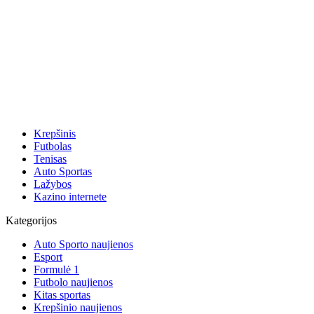
Krepšinis
Futbolas
Tenisas
Auto Sportas
Lažybos
Kazino internete
Kategorijos
Auto Sporto naujienos
Esport
Formulė 1
Futbolo naujienos
Kitas sportas
Krepšinio naujienos