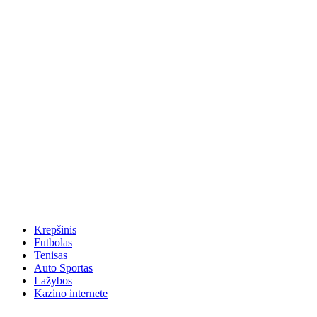
Krepšinis
Futbolas
Tenisas
Auto Sportas
Lažybos
Kazino internete