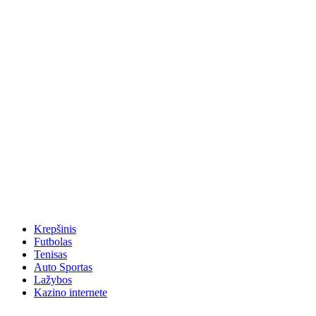
Krepšinis
Futbolas
Tenisas
Auto Sportas
Lažybos
Kazino internete