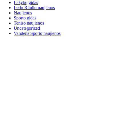
Lažybų gidas
Ledo Ritulio naujienos
Naujienos
Sporto gidas
Teniso naujienos
Uncategorized
Vandens Sporto naujienos