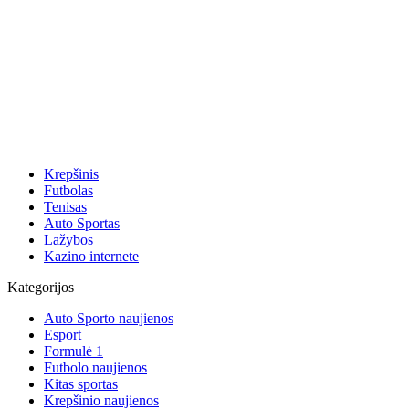
Krepšinis
Futbolas
Tenisas
Auto Sportas
Lažybos
Kazino internete
Kategorijos
Auto Sporto naujienos
Esport
Formulė 1
Futbolo naujienos
Kitas sportas
Krepšinio naujienos