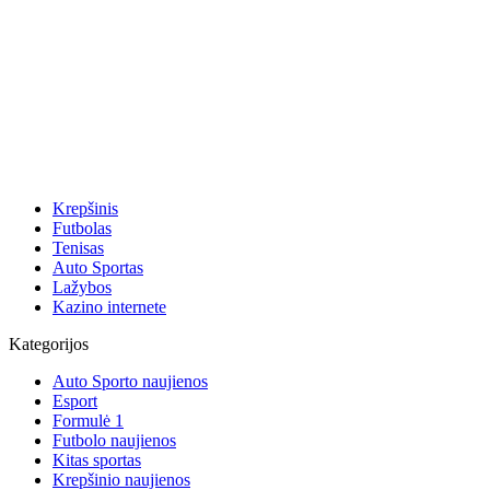
Krepšinis
Futbolas
Tenisas
Auto Sportas
Lažybos
Kazino internete
Kategorijos
Auto Sporto naujienos
Esport
Formulė 1
Futbolo naujienos
Kitas sportas
Krepšinio naujienos