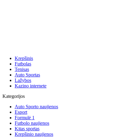
Krepšinis
Futbolas
Tenisas
Auto Sportas
Lažybos
Kazino internete
Kategorijos
Auto Sporto naujienos
Esport
Formulė 1
Futbolo naujienos
Kitas sportas
Krepšinio naujienos