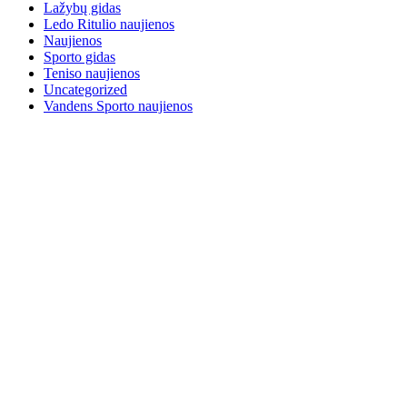
Lažybų gidas
Ledo Ritulio naujienos
Naujienos
Sporto gidas
Teniso naujienos
Uncategorized
Vandens Sporto naujienos