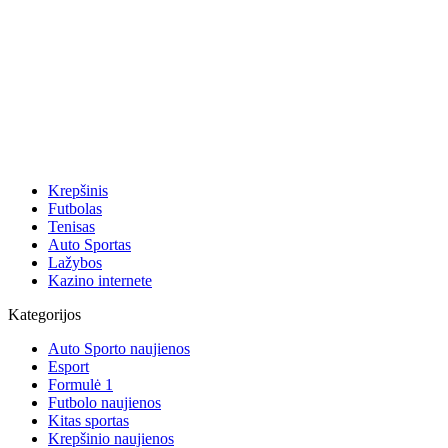
Krepšinis
Futbolas
Tenisas
Auto Sportas
Lažybos
Kazino internete
Kategorijos
Auto Sporto naujienos
Esport
Formulė 1
Futbolo naujienos
Kitas sportas
Krepšinio naujienos