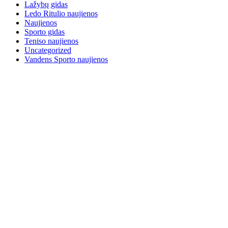
Lažybų gidas
Ledo Ritulio naujienos
Naujienos
Sporto gidas
Teniso naujienos
Uncategorized
Vandens Sporto naujienos