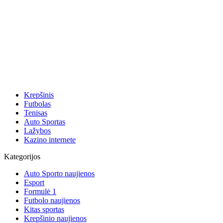
Krepšinis
Futbolas
Tenisas
Auto Sportas
Lažybos
Kazino internete
Kategorijos
Auto Sporto naujienos
Esport
Formulė 1
Futbolo naujienos
Kitas sportas
Krepšinio naujienos