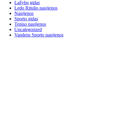
Lažybų gidas
Ledo Ritulio naujienos
Naujienos
Sporto gidas
Teniso naujienos
Uncategorized
Vandens Sporto naujienos