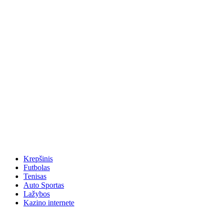
Krepšinis
Futbolas
Tenisas
Auto Sportas
Lažybos
Kazino internete